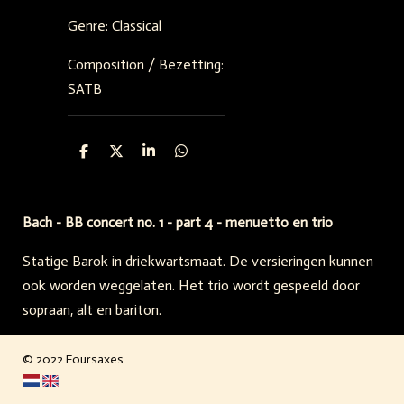
Genre: Classical
Composition / Bezetting:
SATB
S
S
S
S
h
h
h
h
a
a
a
a
r
r
r
r
e
e
e
e
Bach - BB concert no. 1 - part 4 - menuetto en trio
Statige Barok in driekwartsmaat. De versieringen kunnen
ook worden weggelaten. Het trio wordt gespeeld door
sopraan, alt en bariton.
© 2022 Foursaxes