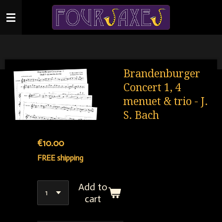
Skip
to
main
content
Brandenburger
Concert 1, 4
menuet & trio - J.
S. Bach
€10.00
FREE shipping
Add to
cart