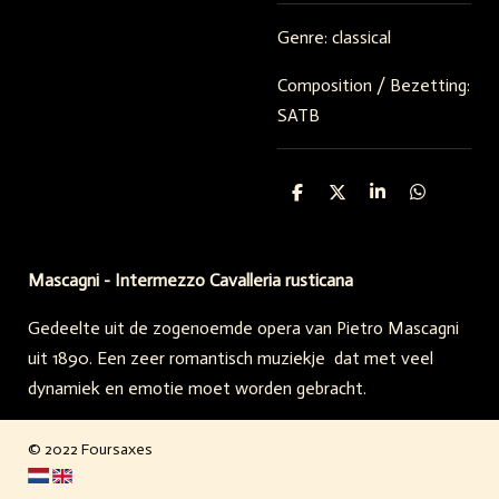
Genre: classical
Composition / Bezetting:
SATB
S
S
S
S
h
h
h
h
a
a
a
a
r
r
r
r
e
e
e
e
Mascagni - Intermezzo Cavalleria rusticana
Gedeelte uit de zogenoemde opera van Pietro Mascagni
uit 1890. Een zeer romantisch muziekje dat met veel
dynamiek en emotie moet worden gebracht.
© 2022 Foursaxes