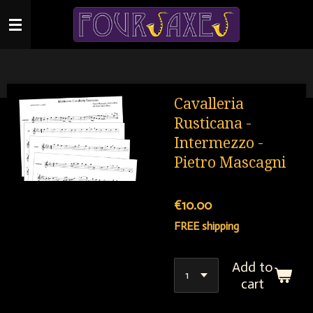
Skip
to
main
content
Cavalleria
Rusticana -
Intermezzo -
Pietro Mascagni
€10.00
FREE shipping
Add to
cart